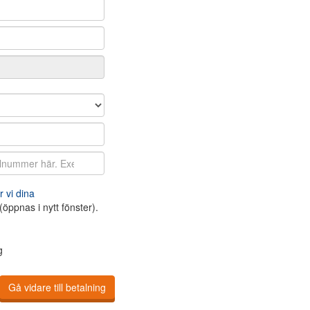
 vi dina
(öppnas i nytt fönster).
g